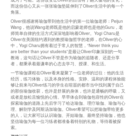
而这份信心又从一张张瑜伽垫延伸到了Oliver生活中的每一个
角落。
Oliver很感谢将瑜伽带到他生活中的第一位瑜伽老师：Peijun
Wang，他说Wang老师既是他的启蒙老师也是他的Guru，老
师简单自律的生活方式深深地影响着Oliver。Yogi Charu是
Oliver在美国纽约遇到的教授瑜伽哲学的老师，在Oliver的心
中，Yogi Charu拥有着过于常人的智慧，“Never think you
are better than your students”是最让Oliver印象深刻的一句
教诲，这句话让Oliver不管是作为瑜伽的追随者、还是分享
者，都秉承着最谦卑的心态去学习、授课、和生活。
一节瑜伽课程在Oliver看来凝聚了一位老师的过往：他的生活
经历，练习体验，以及本身的性格。安静、温和的课程体验能
够让前来与Oliver练习的学生在喧嚣的都市当中找到属于自己
的那份瑜伽收获，也许是舒展的身体，也许是通畅的呼吸，又
或者是放松且愉悦的心情。早早体会到瑜伽包容性的Oliver在
探索瑜伽的道路上先后学习了哈达瑜伽、理疗瑜伽、瑜伽与心
理、解剖学及阿斯汤加瑜伽。Oliver希望可以把瑜伽带给更多
的人，让大家可以认识瑜伽、开始瑜伽、最终坚持瑜伽，他也
坚信瑜伽为每一位习练者都准备着特别的礼物，等待着被探
索。