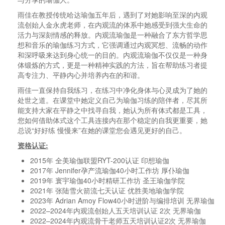
雨佳在教授传统哈达瑜伽五年后，遇到了对她影响至深的内观
流创始人金永虎老师，在内观流的体系中她感受到强大生命的
活力与深刻情感的释放。内观流瑜伽是一种融合了东方哲学思
想和音乐的瑜伽练习方式，它强调通过内观冥想、流畅的动作
和深呼吸来达到身心统一的目的。内观流瑜伽不仅仅是一种身
体锻炼的方式，更是一种精神实践的方法，旨在帮助练习者提
高专注力、平静内心并培养内在的和谐。
雨佳一直保持自我练习，在练习中净化身体与心灵成为了她的
处世之道。在课堂中她定义自己为瑜伽习练的陪伴者，尽其所
能支持大家在平静之中找寻自我，她认为所有体式都是工具，
您如何借助体式这个工具连接内在那个稳定的自我更重要，她
总说
“
好好练 慢慢来
”
在她的课堂您会遇见更好的自己。
资格认证:
2015
年 全美瑜伽联盟
RYT-200
认证 印想瑜伽
2017
年
Jennifer
孕产流瑜伽
40
小时工作坊 厚仆瑜伽
2019
年 寰宇瑜伽
40
小时精研工作坊 圣王瑜伽学院
2021
年 张陆雪火箭流七天认证 优胜美地瑜伽学院
2023
年
Adrian Amoy Flow40
小时进阶与编排培训 无界瑜伽
2022–2024
年内观流创始人五天培训认证
2
次 无界瑜伽
2022–2024
年内观流骨干老师五天培训认证
2
次 无界瑜伽