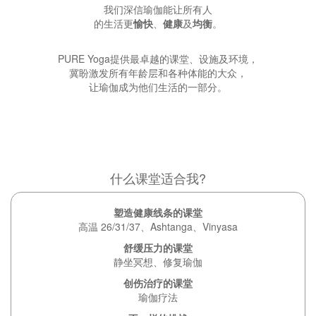
我们深信瑜伽能让所有人
的生活更
愉快
、
健康
及
均衡
。
PURE Yoga提供最卓越的课堂、设施及环境，
冀盼激发所有年龄层和各种体能的大众，
让瑜伽成为他们生活的一部分。
什么课堂适合我?
塑造健康线条的课堂
高温 26/31/37、Ashtanga、Vinyasa
舒缓压力的课堂
静坐冥想、修复瑜伽
创伤治疗的课堂
瑜伽疗法