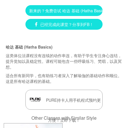
新来的？免费尝试 哈达 基础 (Hatha Basics) ►
已经完成此课堂？分享到FB！
哈达 基础 (Hatha Basics)
这类体位法课程没有连续的动作串连，有助于学生专注身心连结，
提升觉知以及稳定性。课程可能包含一些呼吸练习、梵唱，以及冥
想。
适合所有新同学，也有助练习者深入了解瑜伽的基础动作和顺位。
这是所有哈达课程的基础。
PURE持卡人用手机程式预约更
Other Classes with Similar Style
方便！立即下载！