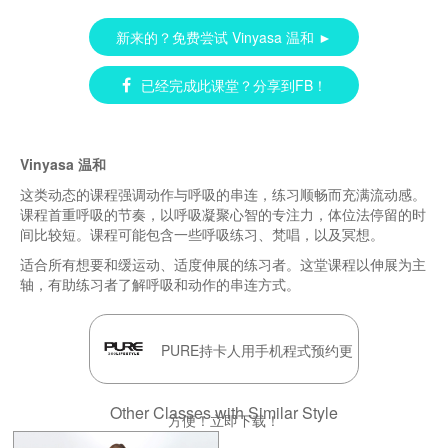
新来的？免费尝试 Vinyasa 温和 ►
已经完成此课堂？分享到FB！
Vinyasa 温和
这类动态的课程强调动作与呼吸的串连，练习顺畅而充满流动感。
课程首重呼吸的节奏，以呼吸凝聚心智的专注力，体位法停留的时
间比较短。课程可能包含一些呼吸练习、梵唱，以及冥想。
适合所有想要和缓运动、适度伸展的练习者。这堂课程以伸展为主
轴，有助练习者了解呼吸和动作的串连方式。
PURE持卡人用手机程式预约更
Other Classes with Similar Style
方便！立即下载！