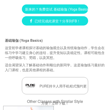
新来的？免费尝试 基础瑜伽 (Yoga Basics) ►
已经完成此课堂？分享到FB！
基础瑜伽 (Yoga Basics)
这堂初学者课程探讨基础的瑜伽观念以及传统瑜伽动作，学生会在
练习中学习建立身心的连结，提升觉知以及稳定性。课程可能包含
一些呼吸练习、梵唱，以及冥想。
适合渴望深入了解基础动作和顺位的新同学。这是瑜伽练习最好的
入门课程，也是其他课程的基础。
PURE持卡人用手机程式预约更
Other Classes with Similar Style
方便！立即下载！