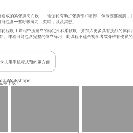
造成的紧张肌肉而设 ── 瑜伽轮有助扩张胸部和肩部、伸展髋部屈肌，
可能包含一些呼吸练习、梵唱，以及冥想。
轮程度 1 课程中所建立的稳定性和柔软度，并加入更多具有挑战的体位
接轨。课程可能包含完整的倒立练习。此课程不适合初学者或脊椎有伤员的
持卡人用手机程式预约更方便！
ted Workshops
立即下载！