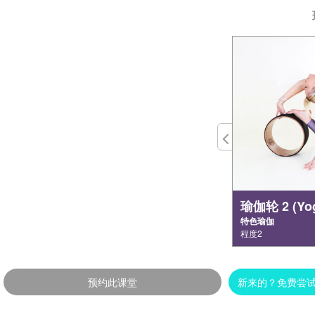
瑜伽轮 2 (Yog
特色瑜伽
程度2
预约此课堂
新来的？免费尝试 瑜伽