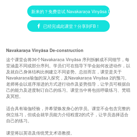
新来的？免费尝试 Navakaraṇa Vinyāsa De-constructio
已经完成此课堂？分享到FB！
Navakaraṇa Vinyāsa De-construction
这个课堂会将36个Navakaraṇa Vinyāsa 序列拆解成不同细节，每
堂涵盖不同或部分序列。学员们可在指导下学会如何改进动作，以
及就自己身体结构比例建立不同姿势。总括而言，课堂是关于
Navakaraṇa瑜伽的深入探究，及Navakaraṇa Vinyāsa 2的预习。
老师将会以巡序渐进的方式进行动作及姿势指导，让学员可根据自
己的能力及进度制订自己的练习。课堂当中将包括呼吸练习、梵唱
及冥想。
适合具有瑜伽经验，并希望焕发身心的学员。课堂不会包含完整的
倒立练习，但或会就学员能力介绍程度2的式子，让学员选择适合
自己的练习。
课堂将以英语及传统梵文术语教授。