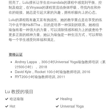
照亮了。
Lulu
擅长让学生在
mandala
的课程中感觉到平衡、控
制及稳定，在
Vinyasa
的课程里流动身体呼吸，寻找内在和外
在的链接。她总是引起大家的兴趣，拥有积极向上的心态。
Lulu
的课程既有趣又富有挑战性。她的教学重点是在享受的练
习中去平衡
Ha
和
Tha
，目的是培养一种深刻的联系。她相信
瑜伽有着一种强大的力量，可以清除情感和精力上的疲惫给予
更多正面的精神力量。她认为瑜伽是一种生活方式，可以帮助
每一个学生感受到幸福和满足。
资格认证
Andrey Lappa
，
300
小时
Universal Yoga
瑜伽教师培训（累
计
500
小时），
2018
David Kyle
，
Rocket 100
小时瑜伽教师培训
, 2016
RYT200
小时瑜伽教师培训
, 2011
Lu 教授的项目
哈达瑜珈
Healing
Hot
Universal Yoga