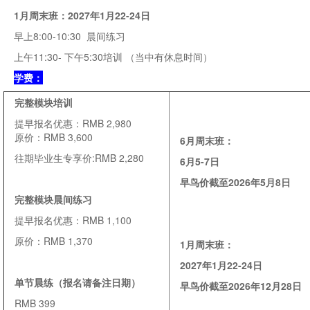
1月周末班：2027年1月22-24日
早上8:00-10:30 晨间练习
上午11:30- 下午5:30培训 （当中有休息时间）
学费：
完整模块培训
提早报名优惠：RMB 2,980
原价：RMB 3,600
6月周末班：
往期毕业生专享价:RMB 2,280
6
月
5-7
日
早鸟价截至
2026
年
5
月
8
日
完整模块晨间练习
提早报名优惠：RMB 1,100
原价：RMB 1,370
1
月周末班：
2027
年
1
月
22-24
日
单节晨练（报名请备注日期）
早鸟价截至
2026
年
12
月
28
日
RMB 399