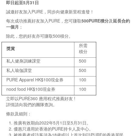
即日起至
5
月
31
日
誠邀好友加入PURE，同步向健康新里程進發！
每次成功推薦好友加入PURE，您可賺取
500PURE積分
及
延長合約
一個月
；
除此，您的好友亦可賺取500積分。
所需
獎賞
積分
私人健身訓練課堂
500
私人瑜伽課堂
500
PURE Apparel HK$100現金券
100
nood food HK$100現金券
100
立即以PURE360 應用程式推薦好友 !
詳情請向我們的團隊查詢。
條款及細則：
推廣有效期由2022年5月1日至5月31日。
優惠只適用於香港的PURE持卡人及中心。
被推薦者或訪客須為18歲或以上首次到訪PURE的香港居民。