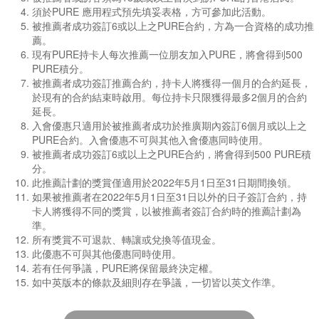
須於PURE 應用程式預先填妥表格，方可參加此活動。
被推薦者成功簽訂6或以上之PURE合約，方為一合資格的成功推
薦。
現有PURE持卡人每次推薦一位朋友加入PURE，將會得到500
PURE積分。
被推薦者成功簽訂推薦合約，持卡人將獲得一個月的合約延長，
於現有的合約結束時啟用。每位持卡只限獲得最多2個月的合約
延長。
入會優惠只適用於被推薦者成功於推廣期內簽訂6個月或以上之
PURE合約。入會優惠不可與其他入會優惠同時使用。
被推薦者成功簽訂6或以上之PURE合約，將會得到500 PURE積
分。
此推薦計劃的獎賞僅適用於2022年5月1日至31日期間換領。
如果被推薦者在2022年
5月1日至31日
以外的日子簽訂合約，持
卡人將獲得不同的獎賞，以被推薦者簽訂合約時的推薦計劃為
準。
所有獎賞不可退款、轉讓或兌換等值現金。
此優惠不可與其他優惠同時使用。
若有任何爭議，PURE將保留最終決定權。
如中英版本的條款及細則存在爭議，一切皆以英文作準。