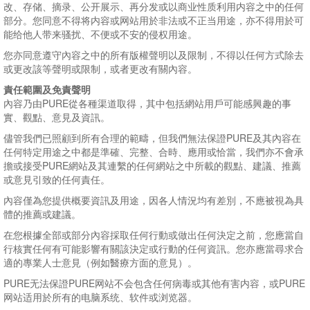
改、存储、摘录、公开展示、再分发或以商业性质利用内容之中的任何
部分。您同意不得将内容或网站用於非法或不正当用途，亦不得用於可
能给他人带来骚扰、不便或不安的侵权用途。
您亦同意遵守內容之中的所有版權聲明以及限制，不得以任何方式除去
或更改該等聲明或限制，或者更改有關內容。
責任範圍及免責聲明
內容乃由PURE從各種渠道取得，其中包括網站用戶可能感興趣的事
實、觀點、意見及資訊。
儘管我們已照顧到所有合理的範疇，但我們無法保證PURE及其內容在
任何特定用途之中都是準確、完整、合時、應用或恰當，我們亦不會承
擔或接受PURE網站及其連繫的任何網站之中所載的觀點、建議、推薦
或意見引致的任何責任。
內容僅為您提供概要資訊及用途，因各人情況均有差別，不應被視為具
體的推薦或建議。
在您根據全部或部分內容採取任何行動或做出任何決定之前，您應當自
行核實任何有可能影響有關該決定或行動的任何資訊。您亦應當尋求合
適的專業人士意見（例如醫療方面的意見）。
PURE无法保證PURE网站不会包含任何病毒或其他有害内容，或PURE
网站适用於所有的电脑系统、软件或浏览器。