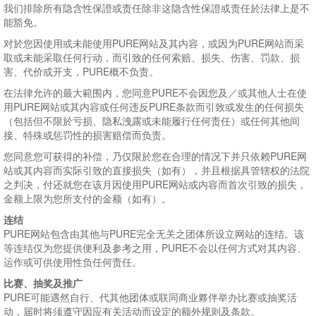
我们排除所有隐含性保證或责任除非这隐含性保證或责任於法律上是不
能豁免。
对於您因使用或未能使用PURE网站及其内容，或因为PURE网站而采
取或未能采取任何行动，而引致的任何索赔、损失、伤害、罚款、损
害、代价或开支，PURE概不负责。
在法律允许的最大範围内，您同意PURE不会因您及／或其他人士在使
用PURE网站或其内容或任何违反PURE条款而引致或发生的任何损失
（包括但不限於亏损、隐私洩露或未能履行任何责任）或任何其他间
接、特殊或惩罚性的损害赔偿而负责。
您同意您可获得的补偿，乃仅限於您在合理的情况下并只依赖PURE网
站或其内容而实际引致的直接损失（如有），并且根据具管辖权的法院
之判决，付还就您在该月因使用PURE网站或内容而首次引致的损失，
金额上限为您所支付的金额（如有）。
连结
PURE网站包含由其他与PURE完全无关之团体所设立网站的连结。该
等连结仅为您提供便利及参考之用，PURE不会以任何方式对其内容、
运作或可供使用性负任何责任。
比赛、抽奖及推广
PURE可能遇然自行、代其他团体或联同商业夥伴举办比赛或抽奖活
动，届时将须遵守因应有关活动而设定的额外规则及条款。