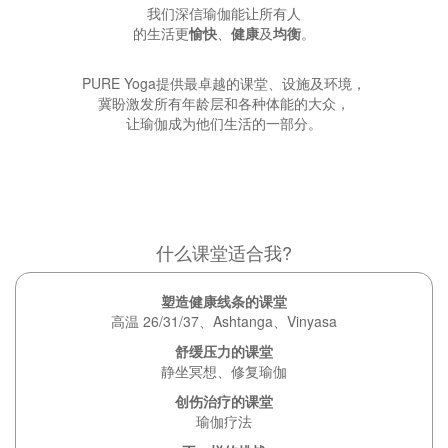
我们深信瑜伽能让所有人
的生活更
愉快
、
健康
及
均衡
。
PURE Yoga提供最卓越的课堂、设施及环境，
冀盼激发所有年龄层和各种体能的大众，
让瑜伽成为他们生活的一部分。
什么课堂适合我?
塑造健康线条的课堂
高温 26/31/37、Ashtanga、Vinyasa
舒缓压力的课堂
静坐冥想、修复瑜伽
创伤治疗的课堂
瑜伽疗法