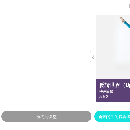
反转世界（Ups
特色瑜伽
程度2
预约此课堂
新来的？免费尝试 反