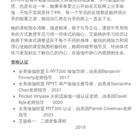
慧。也是在这一年，她秉承奉爱之心开始在互联网上分享瑜
伽，不知不觉就坚持了
8
年。每一个学员的反馈都是她持续分
享的能量之源，她说自己将在分享的路上一直走下去。
她的课程指令清晰，描述精准，善于引导正位，课堂中常用简
单的方式教授学员习得一些体式的核心。艾扬格的学习经历让
她善于将体式调整适应于每个不同的身体，敏锐的感知力和同
理心使她的课堂氛围积极轻松，她期待能带领学员，经由体式
练习更加贴近了解自己的内心，在瑜伽中静心内观拥抱生命。
资格认证
全美瑜伽联盟
E-RYT200
瑜伽导师，由美国
Banjamin
Finnerty
老师指导
2017
全美瑜伽联盟
RPYT
孕产瑜伽注册导师，由香港
Samantha
Chan
老师指导
2021
Rocket Vinyasa
火箭流瑜伽一级认证老师，由美国
David
Kyle
老师指导
2020
全美瑜伽联盟
RYT300
认证，由美国
Patrick Creelman
老师
指导
2023
艾扬格一、二级密集课程
2019