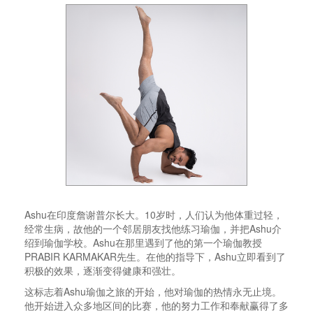
Ashu
在印度詹谢普尔长大。
10
岁时，人们认为他体重过轻，
经常生病，故他的一个邻居朋友找他练习瑜伽，并把
Ashu
介
绍到瑜伽学校。
Ashu
在那里遇到了他的第一个瑜伽教授
PRABIR KARMAKAR
先生。在他的指导下，
Ashu
立即看到了
积极的效果，逐渐变得健康和强壮。
这标志着
Ashu
瑜伽之旅的开始，他对瑜伽的热情永无止境。
他开始进入众多地区间的比赛，他的努力工作和奉献赢得了多