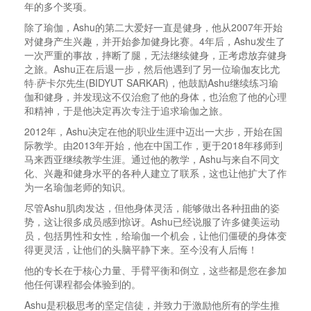
年的多个奖项。
除了瑜伽，
Ashu
的第二大爱好一直是健身，他从
2007
年开始
对健身产生兴趣，并开始参加健身比赛。
4
年后，
Ashu
发生了
一次严重的事故，摔断了腿，无法继续健身，正考
虑放弃健身
之旅。
Ashu
正在后退一步，然后他遇到了另一位瑜伽友比尤
特
·
萨卡尔先生
(BIDYUT SARKAR)
，他鼓励
Ashu
继续练习瑜
伽和健身，并发现这不仅治愈了他的身体，也治愈了他的心理
和精神，于是他决定再次专注于追求瑜伽之旅。
2012
年，
Ashu
决定在他的职业生涯中
迈出一大步，开始在国
际教学。由
2013
年开始，他在中国工作，更于
2018
年移师到
马来西亚继续教学生涯。通过他的教学，
Ashu
与来自不同文
化、兴趣和健身水平的各种人建立了联系，这也让他扩大了作
为一名瑜伽老师的知识。
尽管
Ashu
肌肉发达，但他身体灵活，能够做出各种扭曲的姿
势，这让很多成员感到惊讶。
Ashu
已经说服了许多健美运动
员，包括男性和女性，给瑜伽一个机会，让他们僵硬的身体变
得更灵活，让他们的头脑平静下来。至今没有人后悔！
他的专长在于核心力量、手臂平衡和倒立，这些都是您在参加
他任何课程都会体验到的。
Ashu
是积极思考的坚定信徒，并致力于激励他所有的学生推