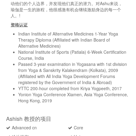
动他们的个人边界，并发现他们真正的潜力。对
Ashu
来说，
瑜伽是一生的旅程，他很感激有机会继续激励身边的每一个
人。
!
资格认证
Indian Institute of Alternative Medicines 1-Year Yoga
Therapy Diploma (Affiliated with Indian Board of
Alternative Medicines)
National Institute of Sports (Patiala) 6-Week Certification
Course, India
Passed 3-year examination in Yogasana with 1st division
from Yoga & Sanskrity Kalakendram (Kolkata), 2009
(Affiliated with All India Yoga Development Forums
registered by the Government of India & Abroad)
YTTC 200-hour completed from Kriya Yogpeeth, 2017
Yonion Yoga Conference Xiamen, Asia Yoga Conference,
Hong Kong, 2019
Ashish 教授的项目
Advanced cn
Core